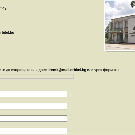
” 49
bitel.bg
те да изпращате на адрес:
iremk@mail.orbitel.bg
или чрез формата: