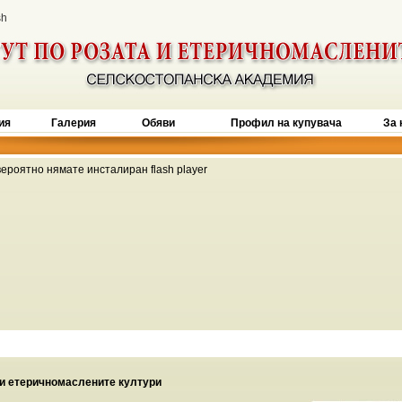
sh
ия
Галерия
Обяви
Профил на купувача
За 
вероятно нямате инсталиран flash player
 и етеричномаслените култури